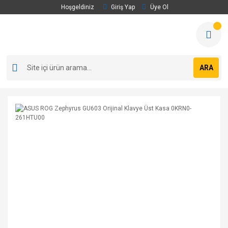
Hoşgeldiniz
Giriş Yap
Üye Ol
ARA