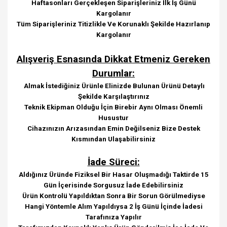
Haftasonları Gerçekleşen Siparişleriniz İlk İş Günü
Kargolanır
Tüm Siparişleriniz Titizlikle Ve Korunaklı Şekilde Hazırlanıp
Kargolanır
Alışveriş Esnasında Dikkat Etmeniz Gereken
Durumlar:
Almak İstediğiniz Ürünle Elinizde Bulunan Ürünü Detaylı
Şekilde Karşılaştırınız
Teknik Ekipman Olduğu İçin Birebir Aynı Olması Önemli
Husustur
Cihazınızın Arızasından Emin Değilseniz Bize Destek
Kısmından Ulaşabilirsiniz
İade Süreci:
Aldığınız Üründe Fiziksel Bir Hasar Oluşmadığı Taktirde 15
Gün İçerisinde Sorgusuz İade Edebilirsiniz
Ürün Kontrolü Yapıldıktan Sonra Bir Sorun Görülmediyse
Hangi Yöntemle Alım Yapıldıysa 2 İş Günü İçinde İadesi
Tarafınıza Yapılır