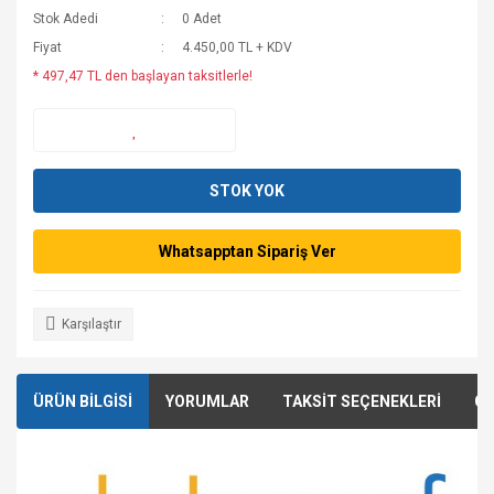
Stok Adedi
0 Adet
Fiyat
4.450,00 TL + KDV
* 497,47 TL den başlayan taksitlerle!
STOK YOK
Whatsapptan Sipariş Ver
Karşılaştır
ÜRÜN BİLGİSİ
YORUMLAR
TAKSİT SEÇENEKLERİ
ÖN