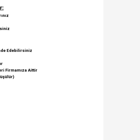
r:
rınız
siniz
de Edebilirsiniz
ır
ri Firmamıza Aittir
Düşülür)