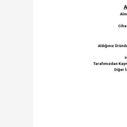
A
Alma
Ciha
Aldığınız Üründ
H
Tarafımızdan Kayna
Diğer İ