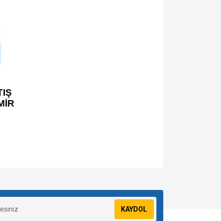
IŞ
MİR
za iletebilirsiniz.
KAYDOL