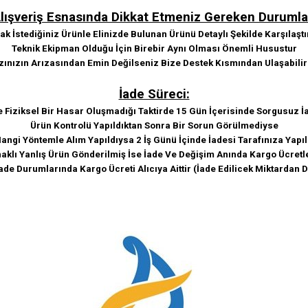
lışveriş Esnasında Dikkat Etmeniz Gereken Durumla
k İstediğiniz Ürünle Elinizde Bulunan Ürünü Detaylı Şekilde Karşılaştı
Teknik Ekipman Olduğu İçin Birebir Aynı Olması Önemli Husustur
zınızın Arızasından Emin Değilseniz Bize Destek Kısmından Ulaşabilir
İade Süreci:
e Fiziksel Bir Hasar Oluşmadığı Taktirde 15 Gün İçerisinde Sorgusuz İa
Ürün Kontrolü Yapıldıktan Sonra Bir Sorun Görülmediyse
angi Yöntemle Alım Yapıldıysa 2 İş Günü İçinde İadesi Tarafınıza Yapıl
klı Yanlış Ürün Gönderilmiş İse İade Ve Değişim Anında Kargo Ücretle
ade Durumlarında Kargo Ücreti Alıcıya Aittir (İade Edilicek Miktardan 