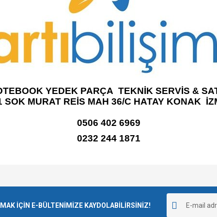
OTEBOOK YEDEK PARÇA TEKNİK SERVİS & SAT
1 SOK MURAT REİS MAH 36/C HATAY KONAK İZ
0506 402 6969
0232 244 1871
e diğer konularda yetersiz gördüğünüz noktaları öneri formunu kullanarak tarafımı
Bu ürüne ilk yorumu siz yapın!
r.
K İÇİN E-BÜLTENİMİZE KAYDOLABİLİRSİNİZ!
Yorum Yaz