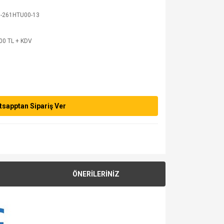
-261HTU00-13
00 TL + KDV
sapptan Sipariş Ver
ÖNERİLERİNİZ