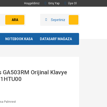
Hoşgeldiniz
Giriş Yap
Üye Ol
ARA
Sepetiniz
NOTEBOOK KASA
DATASARF MAĞAZA
 GA503RM Orijinal Klavye
61HTU00
asa Palmrest