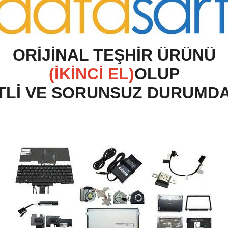
O
RİJİNAL TEŞHİR ÜRÜNÜ
(İKİNCİ EL)
OLUP
TLİ VE SORUNSUZ DURUMD