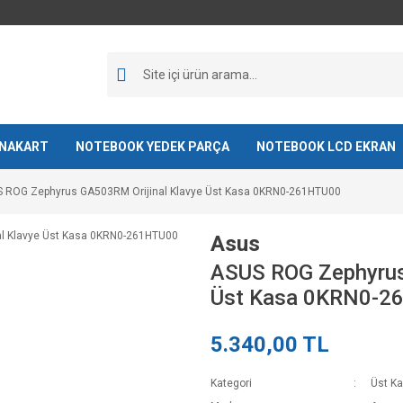
NAKART
NOTEBOOK YEDEK PARÇA
NOTEBOOK LCD EKRAN
 ROG Zephyrus GA503RM Orijinal Klavye Üst Kasa 0KRN0-261HTU00
Asus
ASUS ROG Zephyrus
Üst Kasa 0KRN0-2
5.340,00 TL
Kategori
Üst K