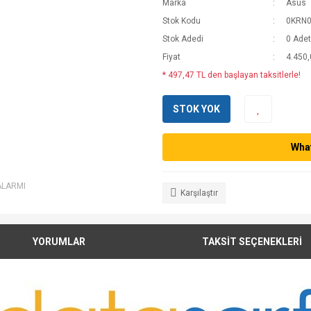
Marka
Asus
Stok Kodu
0KRN0
Stok Adedi
0 Adet
Fiyat
4.450,
* 497,47 TL den başlayan taksitlerle!
STOK YOK
What
ALARMI
Karşılaştır
YORUMLAR
TAKSİT SEÇENEKLERİ