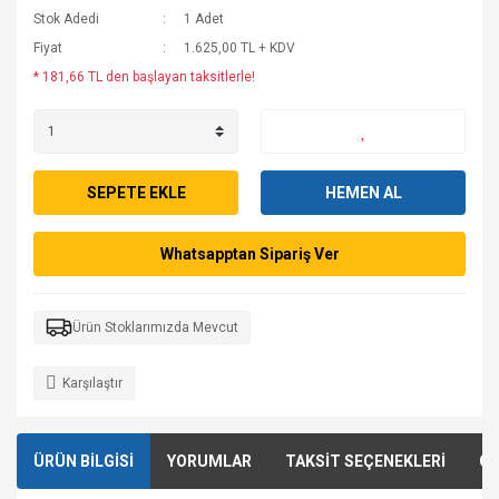
Stok Adedi
1 Adet
Fiyat
1.625,00 TL + KDV
* 181,66 TL den başlayan taksitlerle!
SEPETE EKLE
HEMEN AL
Whatsapptan Sipariş Ver
Ürün Stoklarımızda Mevcut
Karşılaştır
ÜRÜN BİLGİSİ
YORUMLAR
TAKSİT SEÇENEKLERİ
ÖN