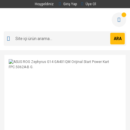
Hoşgeldiniz
Giriş Yap
Üye Ol
ARA