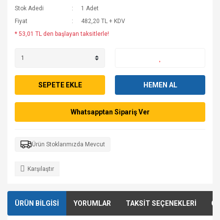
Stok Adedi
1 Adet
Fiyat
482,20 TL + KDV
* 53,01 TL den başlayan taksitlerle!
SEPETE EKLE
HEMEN AL
Whatsapptan Sipariş Ver
Ürün Stoklarımızda Mevcut
Karşılaştır
ÜRÜN BİLGİSİ
YORUMLAR
TAKSİT SEÇENEKLERİ
ÖN