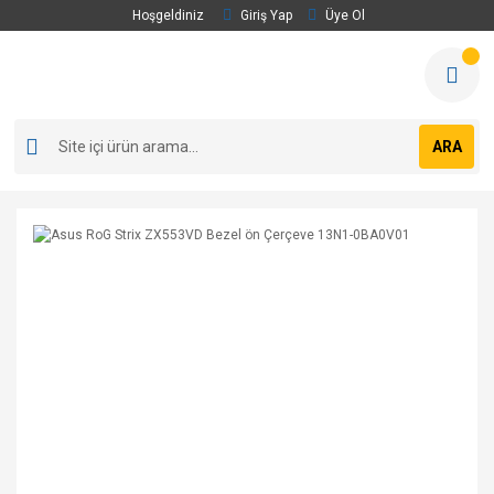
Hoşgeldiniz
Giriş Yap
Üye Ol
ARA