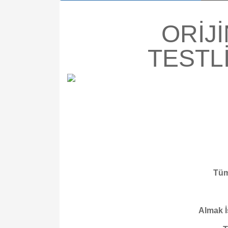
ORİJ
TESTL
Tüm
Almak İ