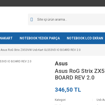
NAKART
NOTEBOOK YEDEK PARÇA
NOTEBOOK LCD EKRAN
Asus RoG Strix ZX53VW Usb Kart GL553VD IO BOARD REV 2.0
Asus
Asus RoG Strix ZX
BOARD REV 2.0
346,50 TL
Kategori
Usb Au