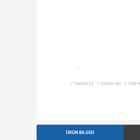
TAVSİYE ET
YORUM YAZ
FİYAT 
ÜRÜN BİLGİSİ