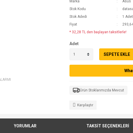
Marka
Asus
Stok Kodu
datas
Stok Adedi
1 Adet
Fiyat
293,64
* 32,28 TL den başlayan taksitlerle!
Adet
SEPETE EKLE
What
ALARMI
Ürün Stoklarımızda Mevcut
Karşılaştır
YORUMLAR
TAKSİT SEÇENEKLERİ