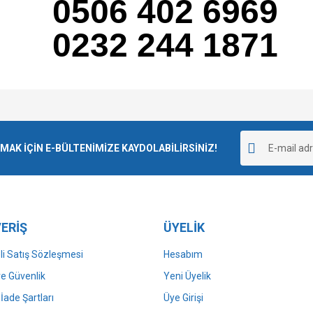
0506 402 6969
0232 244 1871
e diğer konularda yetersiz gördüğünüz noktaları öneri formunu kullanarak tarafımı
Bu ürüne ilk yorumu siz yapın!
r.
K İÇİN E-BÜLTENİMİZE KAYDOLABİLİRSİNİZ!
Yorum Yaz
ERİŞ
ÜYELİK
i Satış Sözleşmesi
Hesabım
 ve Güvenlik
Yeni Üyelik
 İade Şartları
Üye Girişi