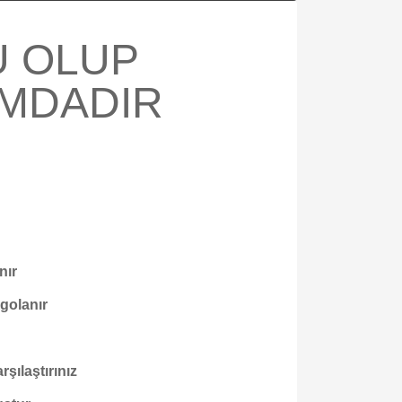
Ü OLUP
UMDADIR
nır
rgolanır
şılaştırınız