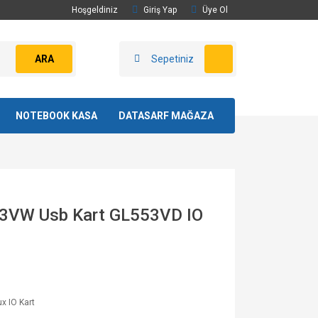
Hoşgeldiniz
Giriş Yap
Üye Ol
ARA
Sepetiniz
NOTEBOOK KASA
DATASARF MAĞAZA
53VW Usb Kart GL553VD IO
x IO Kart