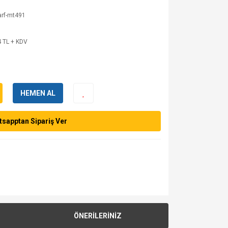
arf-mt491
 TL + KDV
HEMEN AL
sapptan Sipariş Ver
ÖNERİLERİNİZ