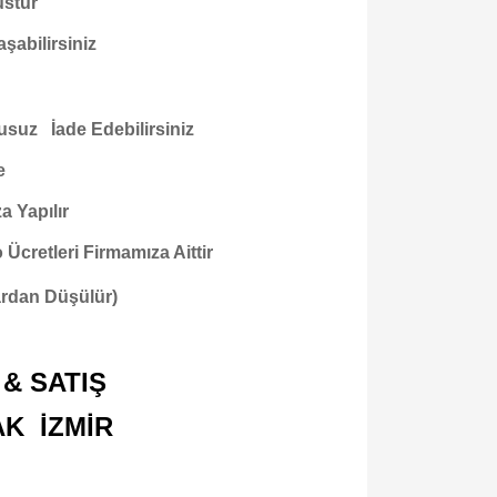
ustur
şabilirsiniz
usuz İade Edebilirsiniz
e
a Yapılır
cretleri Firmamıza Aittir
tardan Düşülür)
& SATIŞ
AK İZMİR