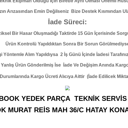
eknik Ekipman Olduğu İçin Birebir Aynı Olması Önemli Hus
zın Arızasından Emin Değilseniz Bize Destek Kısmından Ula
İade Süreci:
ziksel Bir Hasar Oluşmadığı Taktirde 15 Gün İçerisinde Sorg
Ürün Kontrolü Yapıldıktan Sonra Bir Sorun Görülmediys
 Yöntemle Alım Yapıldıysa 2 İş Günü İçinde İadesi Tarafınız
 Yanlış Ürün Gönderilmiş İse İade Ve Değişim Anında Kargo Ü
 Durumlarında Kargo Ücreti Alıcıya Aittir (İade Edilicek Mik
BOOK YEDEK PARÇA TEKNİK SERVİS 
OK MURAT REİS MAH 36/C HATAY KON