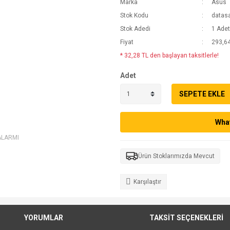
Marka
Asus
Stok Kodu
datas
Stok Adedi
1 Adet
Fiyat
293,64
* 32,28 TL den başlayan taksitlerle!
Adet
SEPETE EKLE
What
ALARMI
Ürün Stoklarımızda Mevcut
Karşılaştır
YORUMLAR
TAKSİT SEÇENEKLERİ