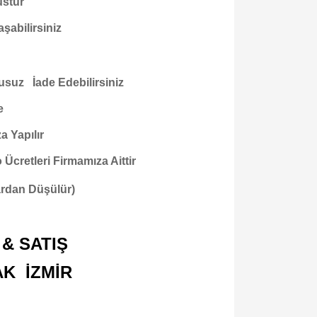
ustur
şabilirsiniz
usuz İade Edebilirsiniz
e
a Yapılır
cretleri Firmamıza Aittir
tardan Düşülür)
& SATIŞ
AK İZMİR