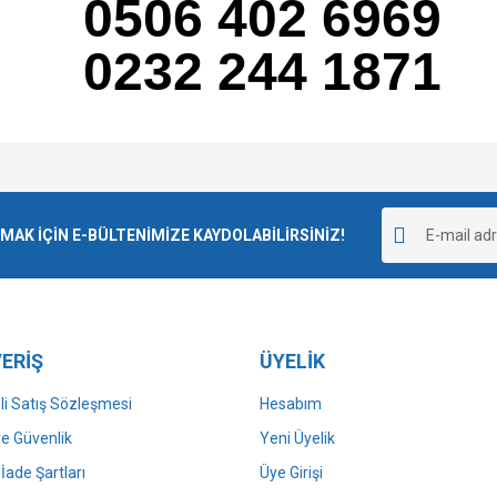
0506 402 6969
0232 244 1871
e diğer konularda yetersiz gördüğünüz noktaları öneri formunu kullanarak tarafımı
Bu ürüne ilk yorumu siz yapın!
r.
K İÇİN E-BÜLTENİMİZE KAYDOLABİLİRSİNİZ!
Yorum Yaz
ERİŞ
ÜYELİK
i Satış Sözleşmesi
Hesabım
 ve Güvenlik
Yeni Üyelik
 İade Şartları
Üye Girişi