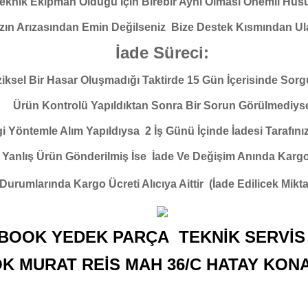
eknik Ekipman Olduğu İçin Birebir Aynı Olması Önemli Hus
zın Arızasından Emin Değilseniz Bize Destek Kısmından Ula
İade Süreci:
ziksel Bir Hasar Oluşmadığı Taktirde 15 Gün İçerisinde Sorg
Ürün Kontrolü Yapıldıktan Sonra Bir Sorun Görülmediys
 Yöntemle Alım Yapıldıysa 2 İş Günü İçinde İadesi Tarafınız
 Yanlış Ürün Gönderilmiş İse İade Ve Değişim Anında Kargo Ü
 Durumlarında Kargo Ücreti Alıcıya Aittir (İade Edilicek Mik
BOOK YEDEK PARÇA TEKNİK SERVİS 
OK MURAT REİS MAH 36/C HATAY KON