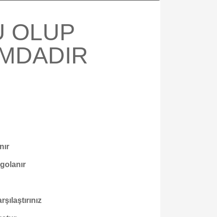
Ü OLUP
UMDADIR
nır
rgolanır
şılaştırınız