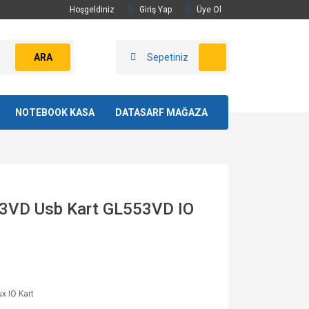
Hoşgeldiniz
Giriş Yap
Üye Ol
ARA
Sepetiniz
NOTEBOOK KASA
DATASARF MAĞAZA
53VD Usb Kart GL553VD IO
x IO Kart