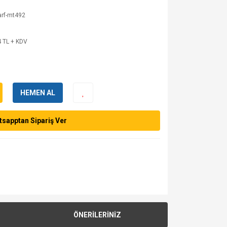
arf-mt492
 TL + KDV
HEMEN AL
sapptan Sipariş Ver
ÖNERİLERİNİZ