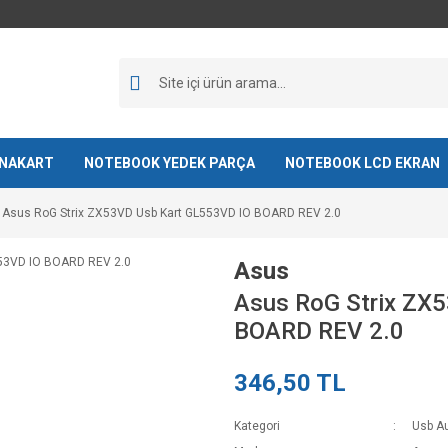
NAKART
NOTEBOOK YEDEK PARÇA
NOTEBOOK LCD EKRAN
Asus RoG Strix ZX53VD Usb Kart GL553VD IO BOARD REV 2.0
Asus
Asus RoG Strix ZX
BOARD REV 2.0
346,50 TL
Kategori
Usb Au