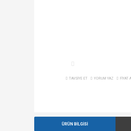
TAVSİYE ET
YORUM YAZ
FİYAT 
ÜRÜN BİLGİSİ