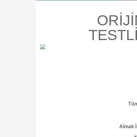
ORİJ
TESTL
Tüm
Almak İ