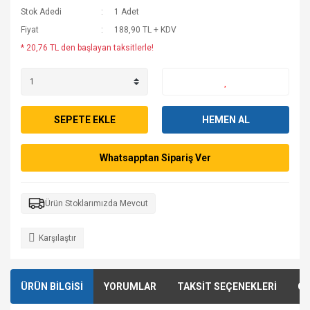
Stok Adedi
1 Adet
Fiyat
188,90 TL + KDV
* 20,76 TL den başlayan taksitlerle!
SEPETE EKLE
HEMEN AL
Whatsapptan Sipariş Ver
Ürün Stoklarımızda Mevcut
Karşılaştır
ÜRÜN BİLGİSİ
YORUMLAR
TAKSİT SEÇENEKLERİ
ÖN