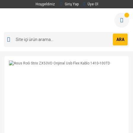
Hoşgeldiniz
Giriş Yap
Üye Ol
ARA