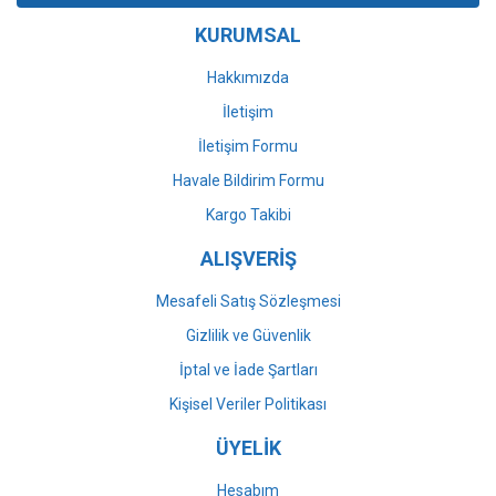
Ürün bilgilerinde hatalar bulunuyor.
KURUMSAL
Ürün fiyatı diğer sitelerden daha pahalı.
Bu ürüne benzer farklı alternatifler olmalı.
Hakkımızda
İletişim
İletişim Formu
Havale Bildirim Formu
Gönder
Kargo Takibi
ALIŞVERİŞ
Mesafeli Satış Sözleşmesi
Gizlilik ve Güvenlik
İptal ve İade Şartları
Kişisel Veriler Politikası
ÜYELİK
Hesabım