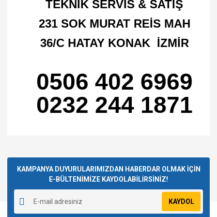
TEKNİK SERVİS & SATIŞ
231 SOK MURAT REİS MAH
36/C HATAY KONAK İZMİR
0506 402 6969
0232 244 1871
Bu ürünün fiyat bilgisi, resim, ürün açıklamalarında ve diğer
konularda yetersiz gördüğünüz noktaları öneri formunu
Bu ürüne ilk yorumu siz yapın!
kullanarak tarafımıza iletebilirsiniz.
Görüş ve önerileriniz için teşekkür ederiz.
KAMPANYA DUYURULARIMIZDAN HABERDAR OLMAK İÇİN
E-BÜLTENİMİZE KAYDOLABİLİRSİNİZ!
Yorum Yaz
Ürün resmi kalitesiz, bozuk veya görüntülenemiyor.
KAYDOL
Ürün açıklamasında eksik bilgiler bulunuyor.