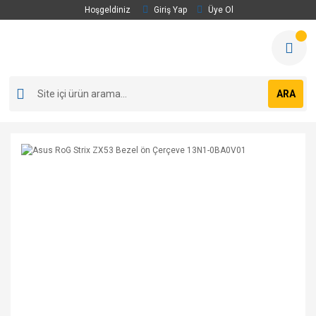
Hoşgeldiniz
Giriş Yap
Üye Ol
ARA