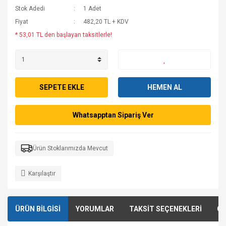
Stok Adedi
1 Adet
Fiyat
482,20 TL + KDV
* 53,01 TL den başlayan taksitlerle!
SEPETE EKLE
HEMEN AL
Whatsapptan Sipariş Ver
Ürün Stoklarımızda Mevcut
Karşılaştır
ÜRÜN BİLGİSİ
YORUMLAR
TAKSİT SEÇENEKLERİ
ÖN