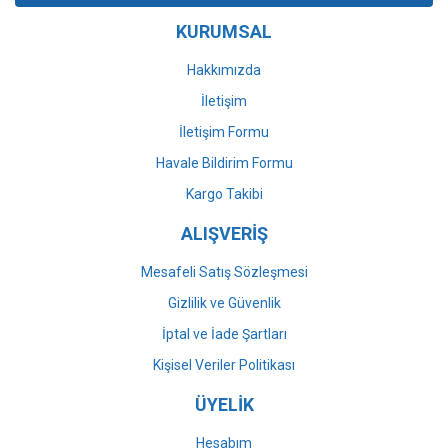
Ürün bilgilerinde hatalar bulunuyor.
KURUMSAL
Ürün fiyatı diğer sitelerden daha pahalı.
Bu ürüne benzer farklı alternatifler olmalı.
Hakkımızda
İletişim
İletişim Formu
Havale Bildirim Formu
Gönder
Kargo Takibi
ALIŞVERİŞ
Mesafeli Satış Sözleşmesi
Gizlilik ve Güvenlik
İptal ve İade Şartları
Kişisel Veriler Politikası
ÜYELİK
Hesabım