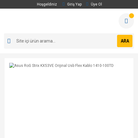
Hoşgeldiniz
Giriş Yap
Üye Ol
ARA