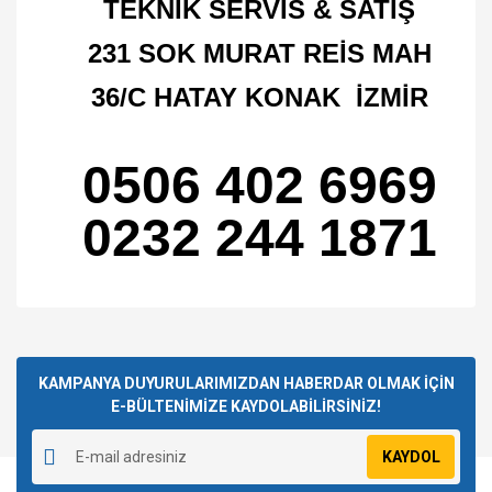
TEKNİK SERVİS & SATIŞ
231 SOK MURAT REİS MAH
36/C HATAY KONAK İZMİR
0506 402 6969
0232 244 1871
Bu ürünün fiyat bilgisi, resim, ürün açıklamalarında ve diğer
konularda yetersiz gördüğünüz noktaları öneri formunu
Bu ürüne ilk yorumu siz yapın!
kullanarak tarafımıza iletebilirsiniz.
Görüş ve önerileriniz için teşekkür ederiz.
KAMPANYA DUYURULARIMIZDAN HABERDAR OLMAK İÇİN
E-BÜLTENİMİZE KAYDOLABİLİRSİNİZ!
Yorum Yaz
Ürün resmi kalitesiz, bozuk veya görüntülenemiyor.
KAYDOL
Ürün açıklamasında eksik bilgiler bulunuyor.