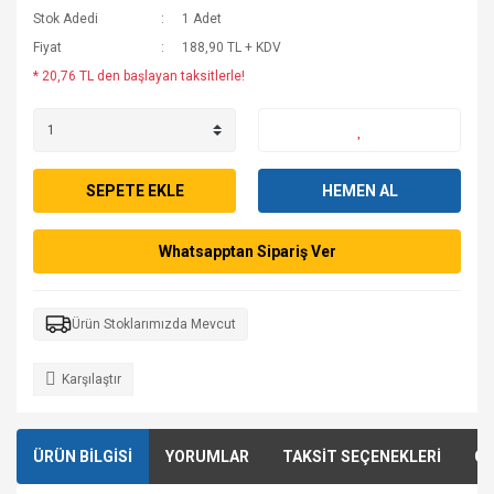
Stok Adedi
1 Adet
Fiyat
188,90 TL + KDV
* 20,76 TL den başlayan taksitlerle!
SEPETE EKLE
HEMEN AL
Whatsapptan Sipariş Ver
Ürün Stoklarımızda Mevcut
Karşılaştır
ÜRÜN BİLGİSİ
YORUMLAR
TAKSİT SEÇENEKLERİ
ÖN