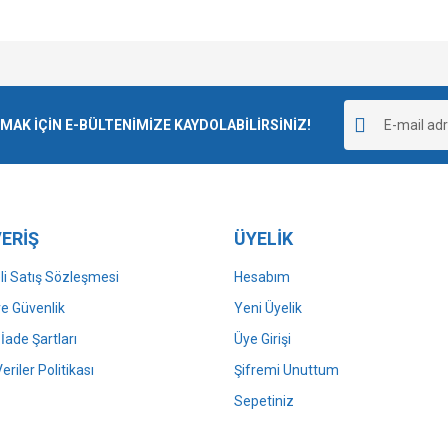
e diğer konularda yetersiz gördüğünüz noktaları öneri formunu kullanarak tarafımı
Bu ürüne ilk yorumu siz yapın!
r.
K İÇİN E-BÜLTENİMİZE KAYDOLABİLİRSİNİZ!
Yorum Yaz
ERİŞ
ÜYELİK
i Satış Sözleşmesi
Hesabım
 ve Güvenlik
Yeni Üyelik
 İade Şartları
Üye Girişi
Gönder
Veriler Politikası
Şifremi Unuttum
Sepetiniz