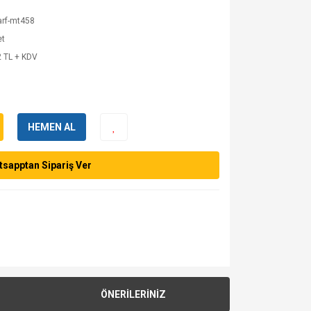
arf-mt458
et
 TL + KDV
HEMEN AL
sapptan Sipariş Ver
ÖNERİLERİNİZ