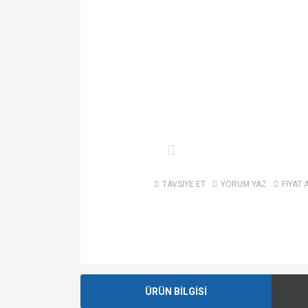
TAVSİYE ET
YORUM YAZ
FİYAT 
ÜRÜN BİLGİSİ