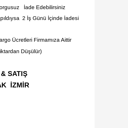
Sorgusuz İade Edebilirsiniz
ıldıysa 2 İş Günü İçinde İadesi
go Ücretleri Firmamıza Aittir
iktardan Düşülür)
& SATIŞ
AK İZMİR