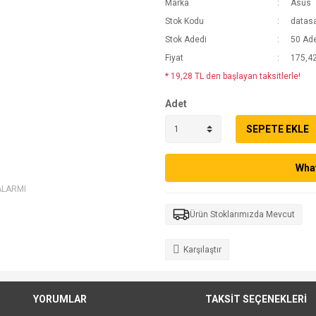
Marka
Asus
Stok Kodu
datas
Stok Adedi
50 Ad
Fiyat
175,42
* 19,28 TL den başlayan taksitlerle!
Adet
SEPETE EKLE
What
ALARMI
Ürün Stoklarımızda Mevcut
Karşılaştır
YORUMLAR
TAKSİT SEÇENEKLERİ