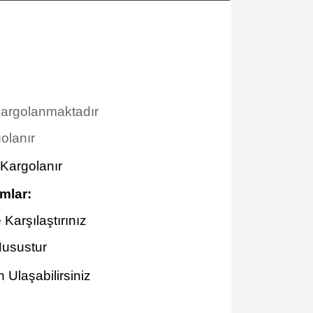
 Kargolanmaktadır
olanır
 Kargolanır
mlar
:
Karşılaştırınız
Husustur
Ulaşabilirsiniz