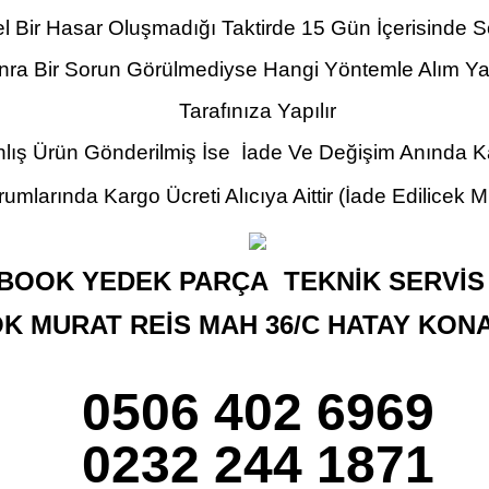
el Bir Hasar Oluşmadığı Taktirde 15 Gün İçerisinde 
nra Bir Sorun Görülmediyse Hangi Yöntemle Alım Yap
Tarafınıza Yapılır
lış Ürün Gönderilmiş İse İade Ve Değişim Anında Kar
umlarında Kargo Ücreti Alıcıya Aittir
(İade Edilicek M
BOOK YEDEK PARÇA TEKNİK SERVİS 
OK MURAT REİS MAH 36/C HATAY KON
0506 402 6969
0232 244 1871