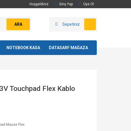
Hoşgeldiniz
Giriş Yap
Üye Ol
ARA
Sepetiniz
NOTEBOOK KASA
DATASARF MAĞAZA
3V Touchpad Flex Kablo
pad Mause Flex