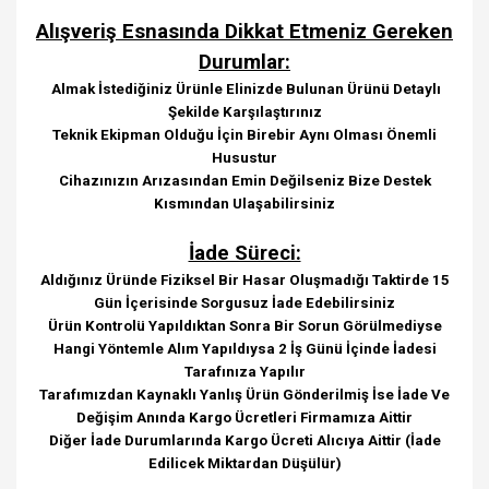
Alışveriş Esnasında Dikkat Etmeniz Gereken
Durumlar:
Almak İstediğiniz Ürünle Elinizde Bulunan Ürünü Detaylı
Şekilde Karşılaştırınız
Teknik Ekipman Olduğu İçin Birebir Aynı Olması Önemli
Husustur
Cihazınızın Arızasından Emin Değilseniz Bize Destek
Kısmından Ulaşabilirsiniz
İade Süreci:
Aldığınız Üründe Fiziksel Bir Hasar Oluşmadığı Taktirde 15
Gün İçerisinde Sorgusuz İade Edebilirsiniz
Ürün Kontrolü Yapıldıktan Sonra Bir Sorun Görülmediyse
Hangi Yöntemle Alım Yapıldıysa 2 İş Günü İçinde İadesi
Tarafınıza Yapılır
Tarafımızdan Kaynaklı Yanlış Ürün Gönderilmiş İse İade Ve
Değişim Anında Kargo Ücretleri Firmamıza Aittir
Diğer İade Durumlarında Kargo Ücreti Alıcıya Aittir (İade
Edilicek Miktardan Düşülür)