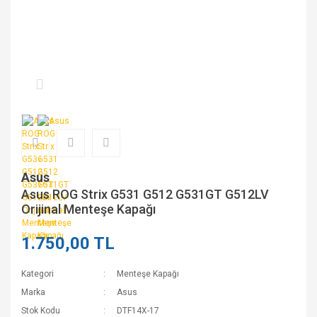
Asus
Asus ROG Strix G531 G512 G531GT G512LV
Orijinal Menteşe Kapağı
1.750,00 TL
Kategori
Menteşe Kapağı
Marka
Asus
Stok Kodu
DTF14X-17