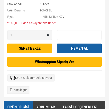
Stok Adedi
1 Adet
Ürün Durumu
İKİNCİ EL
Fiyat
1.458,33 TL + KDV
* 163,03 TL den başlayan taksitlerle!
SEPETE EKLE
HEMEN AL
Whatsapptan Sipariş Ver
Ürün Stoklarımızda Mevcut
Karşılaştır
ÜRÜN BİLGİSİ
YORUMLAR
TAKSİT SEÇENEKLERİ
ÖN