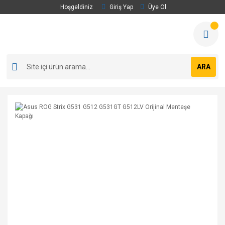
Hoşgeldiniz
Giriş Yap
Üye Ol
ARA