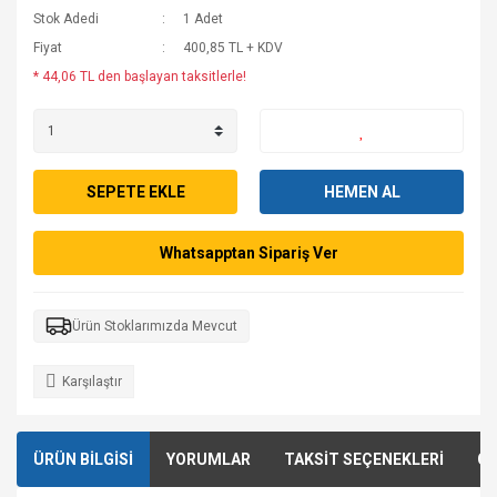
Stok Adedi
1 Adet
Fiyat
400,85 TL + KDV
* 44,06 TL den başlayan taksitlerle!
SEPETE EKLE
HEMEN AL
Whatsapptan Sipariş Ver
Ürün Stoklarımızda Mevcut
Karşılaştır
ÜRÜN BİLGİSİ
YORUMLAR
TAKSİT SEÇENEKLERİ
ÖN