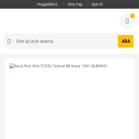
Hoşgeldiniz
Giriş Yap
Üye Ol
ARA