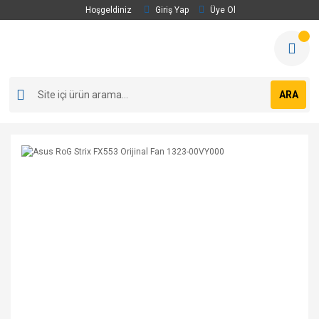
Hoşgeldiniz
Giriş Yap
Üye Ol
ARA