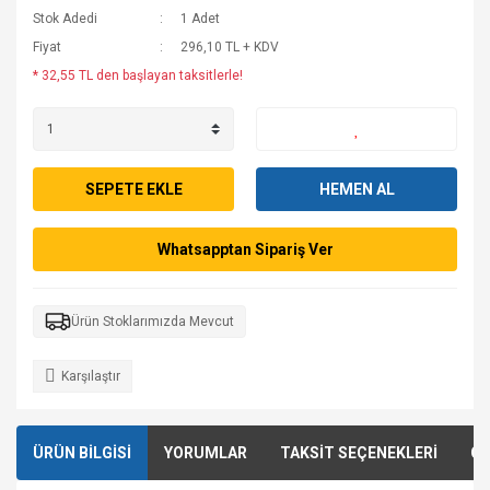
Stok Adedi
1 Adet
Fiyat
296,10 TL + KDV
* 32,55 TL den başlayan taksitlerle!
SEPETE EKLE
HEMEN AL
Whatsapptan Sipariş Ver
Ürün Stoklarımızda Mevcut
Karşılaştır
ÜRÜN BİLGİSİ
YORUMLAR
TAKSİT SEÇENEKLERİ
ÖN