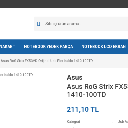
NAKART
NOTEBOOK YEDEK PARÇA
NOTEBOOK LCD EKRAN
Asus RoG Strix FX53VD Orijinal Usb Flex Kablo 1410-100TD
Asus
Asus RoG Strix FX53
1410-100TD
211,10 TL
Kategori
Usb Au