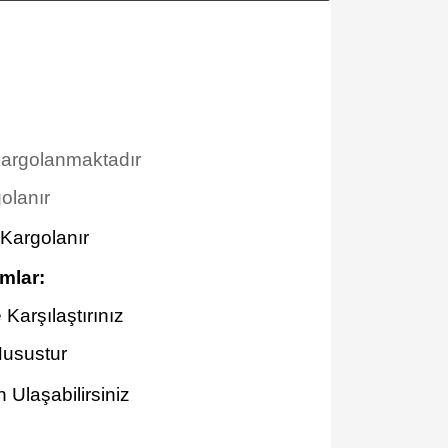
 Kargolanmaktadır
olanır
 Kargolanır
mlar
:
Karşılaştırınız
Husustur
Ulaşabilirsiniz