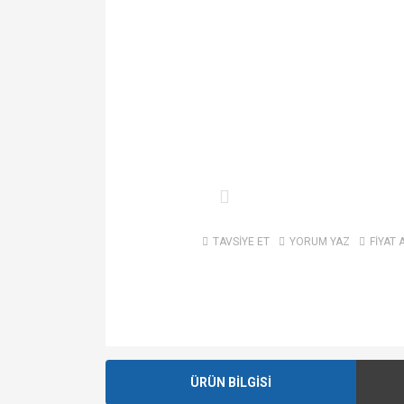
TAVSİYE ET
YORUM YAZ
FİYAT 
ÜRÜN BİLGİSİ