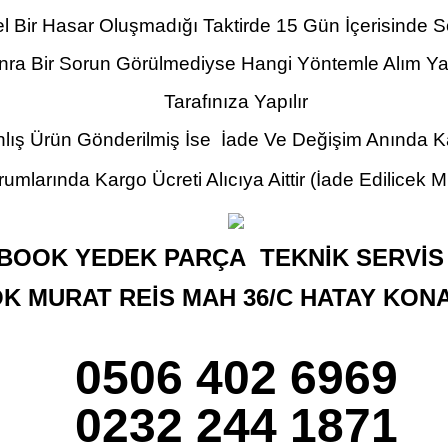
el Bir Hasar Oluşmadığı Taktirde 15 Gün İçerisinde 
nra Bir Sorun Görülmediyse Hangi Yöntemle Alım Yap
Tarafınıza Yapılır
lış Ürün Gönderilmiş İse İade Ve Değişim Anında Kar
umlarında Kargo Ücreti Alıcıya Aittir
(İade Edilicek M
BOOK YEDEK PARÇA TEKNİK SERVİS 
OK MURAT REİS MAH 36/C HATAY KON
0506 402 6969
0232 244 1871