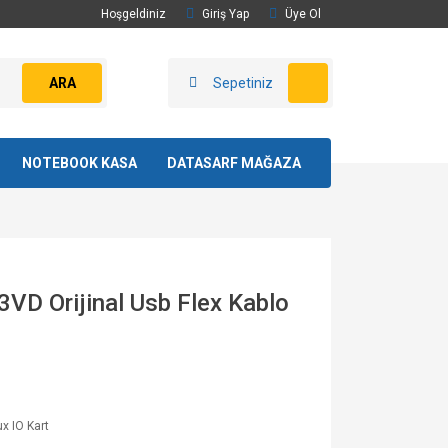
Hoşgeldiniz
Giriş Yap
Üye Ol
ARA
Sepetiniz
NOTEBOOK KASA
DATASARF MAĞAZA
VD Orijinal Usb Flex Kablo
x IO Kart