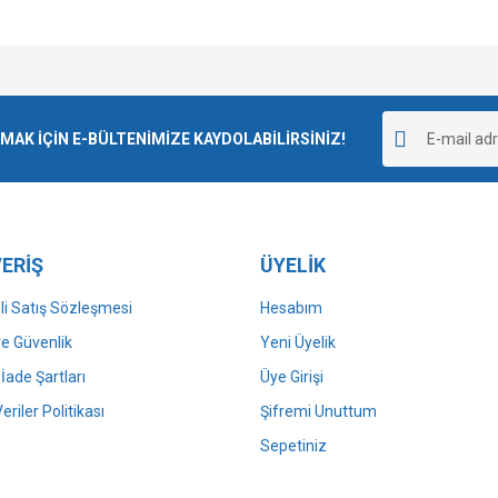
e diğer konularda yetersiz gördüğünüz noktaları öneri formunu kullanarak tarafımı
Bu ürüne ilk yorumu siz yapın!
r.
K İÇİN E-BÜLTENİMİZE KAYDOLABİLİRSİNİZ!
Yorum Yaz
ERİŞ
ÜYELİK
i Satış Sözleşmesi
Hesabım
 ve Güvenlik
Yeni Üyelik
 İade Şartları
Üye Girişi
Gönder
Veriler Politikası
Şifremi Unuttum
Sepetiniz