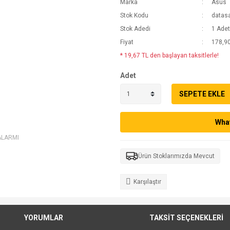
Marka
Asus
Stok Kodu
datas
Stok Adedi
1 Adet
Fiyat
178,90
* 19,67 TL den başlayan taksitlerle!
Adet
SEPETE EKLE
What
ALARMI
Ürün Stoklarımızda Mevcut
Karşılaştır
YORUMLAR
TAKSİT SEÇENEKLERİ