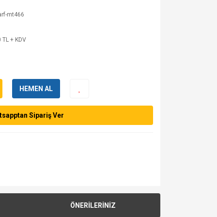
arf-mt466
 TL + KDV
HEMEN AL
sapptan Sipariş Ver
ÖNERİLERİNİZ