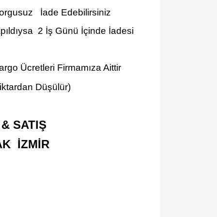
Sorgusuz İade Edebilirsiniz
ıldıysa 2 İş Günü İçinde İadesi
go Ücretleri Firmamıza Aittir
iktardan Düşülür)
& SATIŞ
AK İZMİR