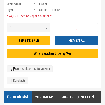
Stok Adedi
1 Adet
Fiyat
400,85 TL + KDV
* 44,06 TL den başlayan taksitlerle!
SEPETE EKLE
HEMEN AL
Whatsapptan Sipariş Ver
Ürün Stoklarımızda Mevcut
Karşılaştır
ÜRÜN BİLGİSİ
YORUMLAR
TAKSİT SEÇENEKLERİ
ÖN