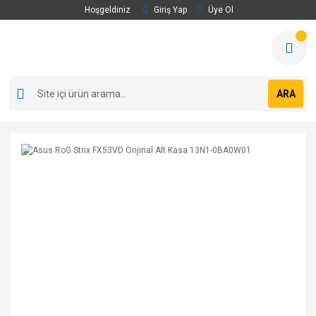
Hoşgeldiniz
Giriş Yap
Üye Ol
ARA