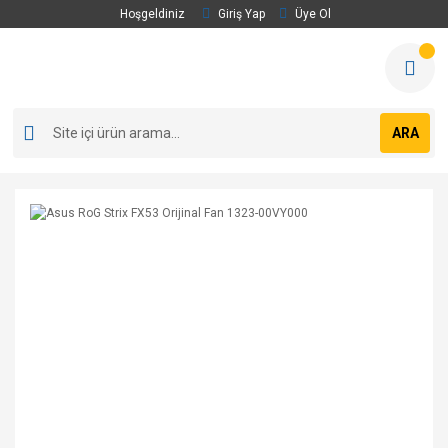
Hoşgeldiniz
Giriş Yap
Üye Ol
ARA