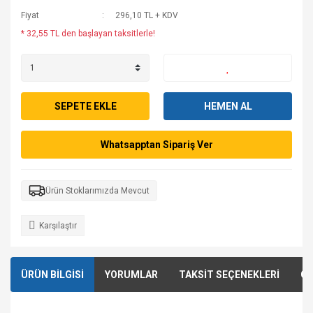
Fiyat
296,10 TL + KDV
* 32,55 TL den başlayan taksitlerle!
SEPETE EKLE
HEMEN AL
Whatsapptan Sipariş Ver
Ürün Stoklarımızda Mevcut
Karşılaştır
ÜRÜN BİLGİSİ
YORUMLAR
TAKSİT SEÇENEKLERİ
ÖN