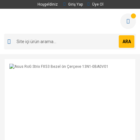
Hoşgeldiniz
Giriş Yap
Üye Ol
ARA