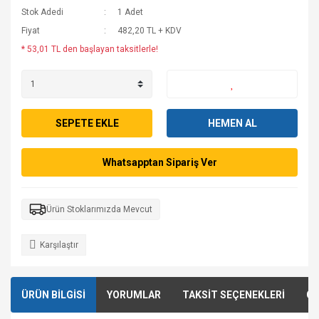
Stok Adedi
1 Adet
Fiyat
482,20 TL + KDV
* 53,01 TL den başlayan taksitlerle!
SEPETE EKLE
HEMEN AL
Whatsapptan Sipariş Ver
Ürün Stoklarımızda Mevcut
Karşılaştır
ÜRÜN BİLGİSİ
YORUMLAR
TAKSİT SEÇENEKLERİ
ÖN