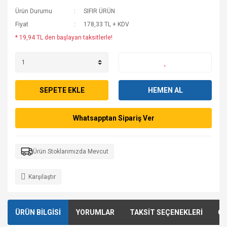
Ürün Durumu
SIFIR ÜRÜN
Fiyat
178,33 TL + KDV
* 19,94 TL den başlayan taksitlerle!
SEPETE EKLE
HEMEN AL
Whatsapptan Sipariş Ver
Ürün Stoklarımızda Mevcut
Karşılaştır
ÜRÜN BİLGİSİ
YORUMLAR
TAKSİT SEÇENEKLERİ
ÖN