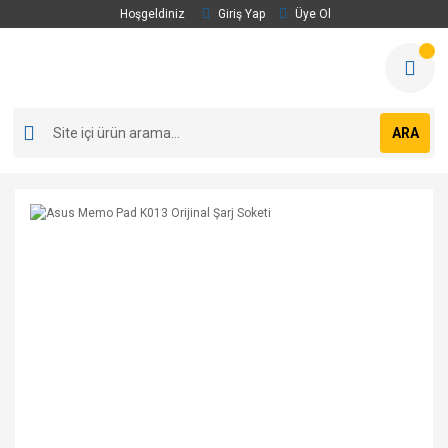
Hoşgeldiniz
Giriş Yap
Üye Ol
ARA