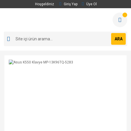
Hoşgeldiniz
Giriş Yap
Üye Ol
ARA