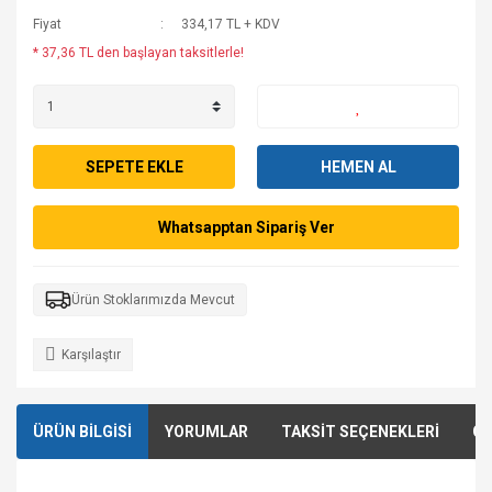
Fiyat
334,17 TL + KDV
* 37,36 TL den başlayan taksitlerle!
SEPETE EKLE
HEMEN AL
Whatsapptan Sipariş Ver
Ürün Stoklarımızda Mevcut
Karşılaştır
ÜRÜN BİLGİSİ
YORUMLAR
TAKSİT SEÇENEKLERİ
ÖN