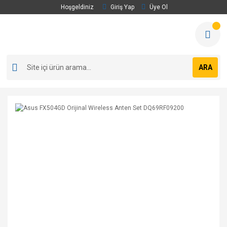
Hoşgeldiniz
Giriş Yap
Üye Ol
ARA