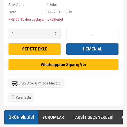
Stok Adedi
1 Adet
Fiyat
395,76 TL + KDV
* 43,50 TL den başlayan taksitlerle!
SEPETE EKLE
HEMEN AL
Whatsapptan Sipariş Ver
Ürün Stoklarımızda Mevcut
Karşılaştır
ÜRÜN BİLGİSİ
YORUMLAR
TAKSİT SEÇENEKLERİ
ÖN