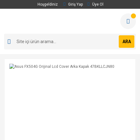
Hoşgeldiniz
Giriş Yap
Üye Ol
ARA