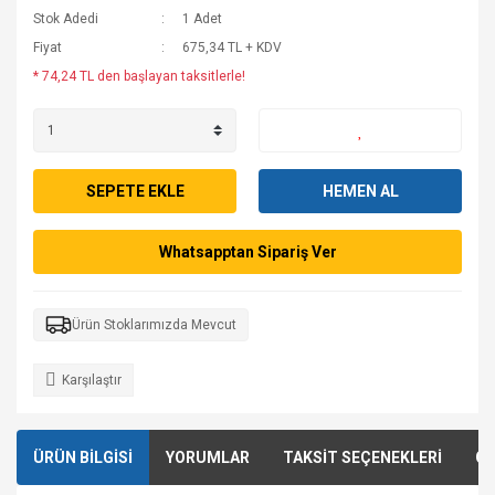
Stok Adedi
1 Adet
Fiyat
675,34 TL + KDV
* 74,24 TL den başlayan taksitlerle!
SEPETE EKLE
HEMEN AL
Whatsapptan Sipariş Ver
Ürün Stoklarımızda Mevcut
Karşılaştır
ÜRÜN BİLGİSİ
YORUMLAR
TAKSİT SEÇENEKLERİ
ÖN