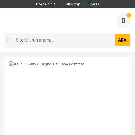
Hoşgeldiniz
Giriş Yap
Üye Ol
ARA