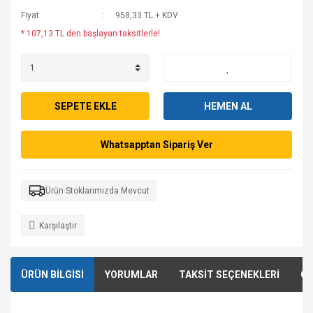
Fiyat
958,33 TL + KDV
* 107,13 TL den başlayan taksitlerle!
SEPETE EKLE
HEMEN AL
Whatsapptan Sipariş Ver
Ürün Stoklarımızda Mevcut
Karşılaştır
ÜRÜN BİLGİSİ
YORUMLAR
TAKSİT SEÇENEKLERİ
ÖN