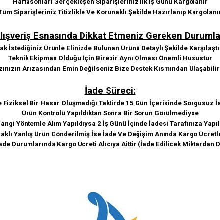
Haftasonları Gerçekleşen Siparişleriniz İlk İş Günü Kargolanır
Tüm Siparişleriniz Titizlikle Ve Korunaklı Şekilde Hazırlanıp Kargolanı
lışveriş Esnasında Dikkat Etmeniz Gereken Durumla
k İstediğiniz Ürünle Elinizde Bulunan Ürünü Detaylı Şekilde Karşılaştı
Teknik Ekipman Olduğu İçin Birebir Aynı Olması Önemli Husustur
zınızın Arızasından Emin Değilseniz Bize Destek Kısmından Ulaşabilir
İade Süreci:
e Fiziksel Bir Hasar Oluşmadığı Taktirde 15 Gün İçerisinde Sorgusuz İa
Ürün Kontrolü Yapıldıktan Sonra Bir Sorun Görülmediyse
angi Yöntemle Alım Yapıldıysa 2 İş Günü İçinde İadesi Tarafınıza Yapıl
klı Yanlış Ürün Gönderilmiş İse İade Ve Değişim Anında Kargo Ücretle
ade Durumlarında Kargo Ücreti Alıcıya Aittir (İade Edilicek Miktardan 