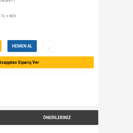
TAJN91-7
 TL + KDV
HEMEN AL
sapptan Sipariş Ver
ÖNERİLERİNİZ