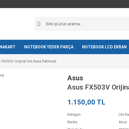
NAKART
NOTEBOOK YEDEK PARÇA
NOTEBOOK LCD EKRAN
 FX503V Orijinal Üst Kasa Palmrest
Asus
Asus FX503V Orijin
1.150,00 TL
Kategori
Üst K
Marka
Asus