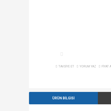
TAVSİYE ET
YORUM YAZ
FİYAT 
ÜRÜN BİLGİSİ