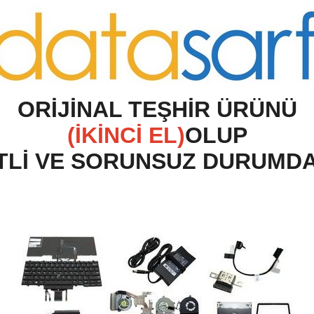
O
RİJİNAL TEŞHİR ÜRÜNÜ
(İKİNCİ EL)
OLUP
TLİ VE SORUNSUZ DURUMD