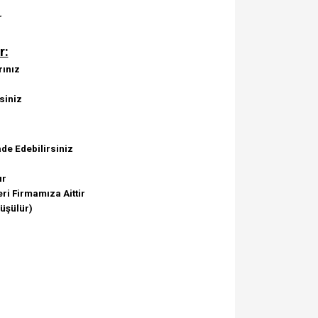
r
r:
rınız
siniz
de Edebilirsiniz
ır
ri Firmamıza Aittir
Düşülür)