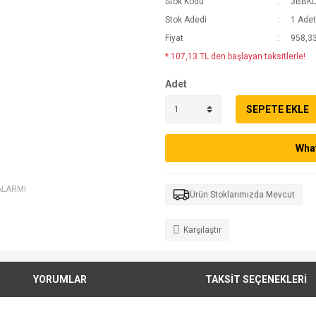
Stok Kodu
3BBKL
Stok Adedi
1 Adet
Fiyat
958,33
* 107,13 TL den başlayan taksitlerle!
Adet
SEPETE EKLE
What
ALARMI
Ürün Stoklarımızda Mevcut
Karşılaştır
YORUMLAR
TAKSİT SEÇENEKLERİ