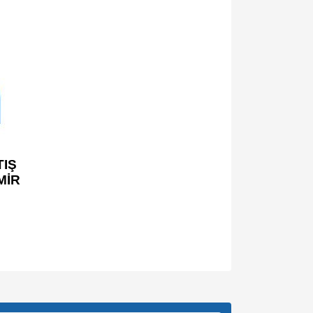
IŞ
MİR
za iletebilirsiniz.