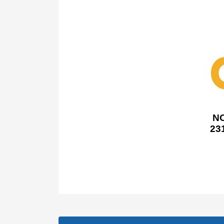
N
23
Bu ürünün fiyat bilgisi, resim, ürün açıklamalarında v
Görüş ve önerileriniz için teşekkür ederiz.