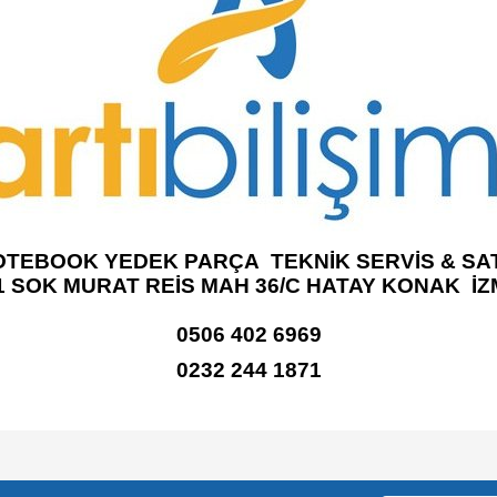
OTEBOOK YEDEK PARÇA TEKNİK SERVİS & SAT
1 SOK MURAT REİS MAH 36/C HATAY KONAK İZ
0506 402 6969
0232 244 1871
e diğer konularda yetersiz gördüğünüz noktaları öneri formunu kullanarak tarafımı
Bu ürüne ilk yorumu siz yapın!