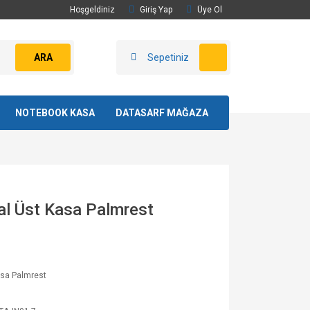
Hoşgeldiniz
Giriş Yap
Üye Ol
ARA
Sepetiniz
NOTEBOOK KASA
DATASARF MAĞAZA
al Üst Kasa Palmrest
asa Palmrest