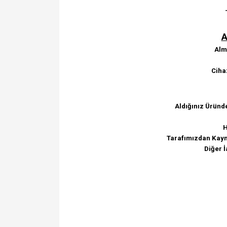
A
Alma
Ciha
Aldığınız Üründ
H
Tarafımızdan Kayna
Diğer İ