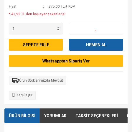
Fiyat
375,00 TL + KDV
* 41,92 TL den başlayan taksitlerle!
SEPETE EKLE
HEMEN AL
Whatsapptan Sipariş Ver
Ürün Stoklarımızda Mevcut
Karşılaştır
ÜRÜN BİLGİSİ
YORUMLAR
TAKSİT SEÇENEKLERİ
ÖN