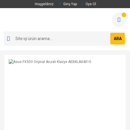
Hoşgeldiniz
Giriş Yap
Üye Ol
ARA