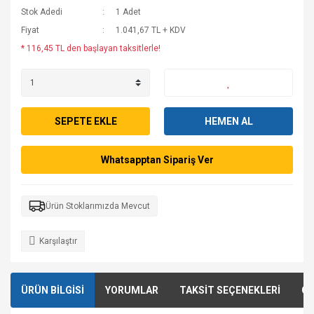
Stok Adedi
1 Adet
Fiyat
1.041,67 TL + KDV
* 116,45 TL den başlayan taksitlerle!
SEPETE EKLE
HEMEN AL
Whatsapptan Sipariş Ver
Ürün Stoklarımızda Mevcut
Karşılaştır
ÜRÜN BİLGİSİ
YORUMLAR
TAKSİT SEÇENEKLERİ
ÖN