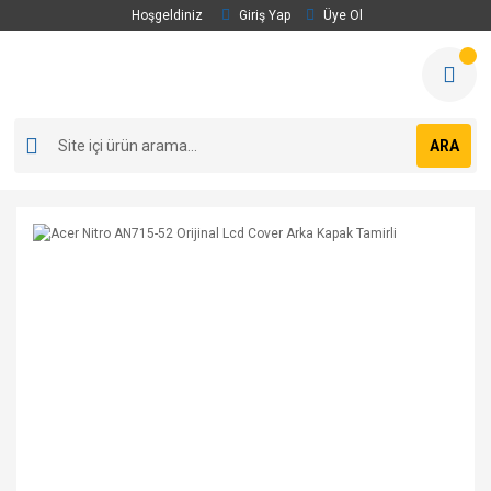
Hoşgeldiniz
Giriş Yap
Üye Ol
ARA