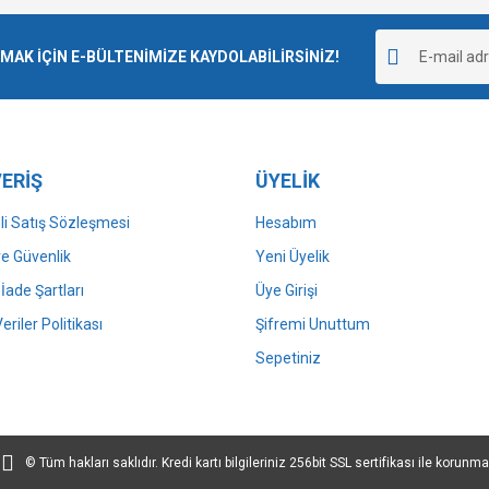
Bu ürüne ilk yorumu siz yapın!
r.
K İÇİN E-BÜLTENİMİZE KAYDOLABİLİRSİNİZ!
Yorum Yaz
ERİŞ
ÜYELİK
i Satış Sözleşmesi
Hesabım
 ve Güvenlik
Yeni Üyelik
 İade Şartları
Üye Girişi
Gönder
Veriler Politikası
Şifremi Unuttum
Sepetiniz
© Tüm hakları saklıdır. Kredi kartı bilgileriniz 256bit SSL sertifikası ile korunma