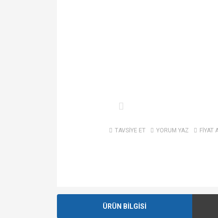
TAVSİYE ET
YORUM YAZ
FİYAT 
ÜRÜN BİLGİSİ