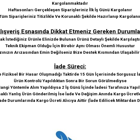
Kargolanmaktadır
Haftasonları Gerçekleşen Siparişleriniz İlk İş Günü Kargolanır
Tüm Siparişleriniz Titizlikle Ve Korunaklı Şekilde Hazırlanıp Kargolanı
lışveriş Esnasında Dikkat Etmeniz Gereken Durumla
k İstediğiniz Ürünle Elinizde Bulunan Ürünü Detaylı Şekilde Karşılaştı
Teknik Ekipman Olduğu İçin Birebir Aynı Olması Önemli Husustur
zınızın Arızasından Emin Değilseniz Bize Destek Kısmından Ulaşabilir
İade Süreci:
e Fiziksel Bir Hasar Oluşmadığı Taktirde 15 Gün İçerisinde Sorgusuz İa
Ürün Kontrolü Yapıldıktan Sonra Bir Sorun Görülmediyse
angi Yöntemle Alım Yapıldıysa 2 İş Günü İçinde İadesi Tarafınıza Yapıl
klı Yanlış Ürün Gönderilmiş İse İade Ve Değişim Anında Kargo Ücretle
ade Durumlarında Kargo Ücreti Alıcıya Aittir (İade Edilicek Miktardan 