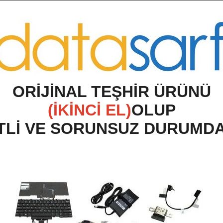
O
RİJİNAL TEŞHİR ÜRÜNÜ
(İKİNCİ EL)
OLUP
TLİ VE SORUNSUZ DURUMD