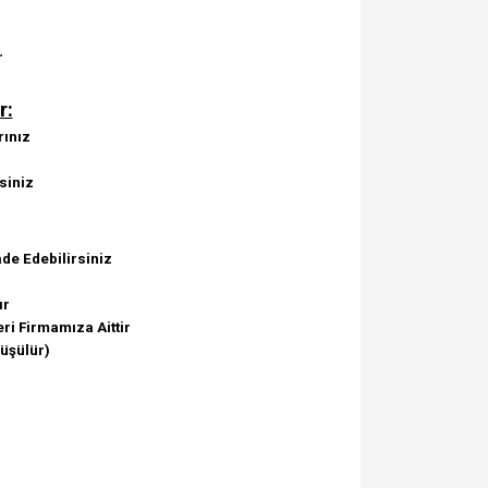
r
r:
rınız
siniz
de Edebilirsiniz
ır
ri Firmamıza Aittir
Düşülür)