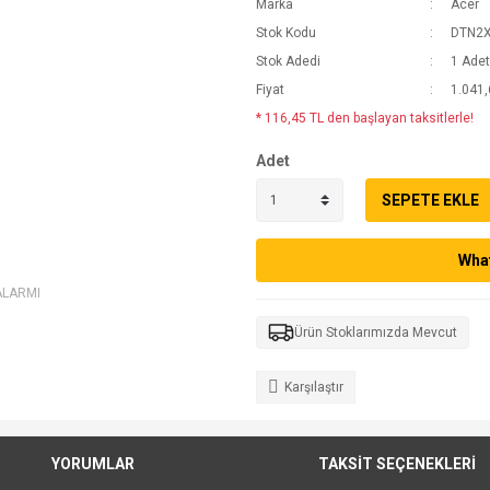
Marka
Acer
Stok Kodu
DTN2X
Stok Adedi
1 Adet
Fiyat
1.041,
* 116,45 TL den başlayan taksitlerle!
Adet
SEPETE EKLE
What
ALARMI
Ürün Stoklarımızda Mevcut
Karşılaştır
YORUMLAR
TAKSİT SEÇENEKLERİ