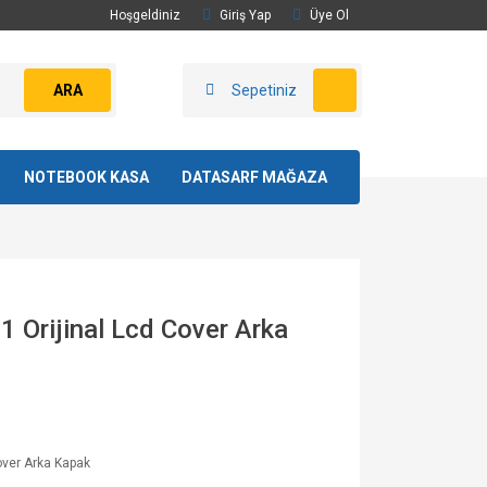
Hoşgeldiniz
Giriş Yap
Üye Ol
ARA
Sepetiniz
NOTEBOOK KASA
DATASARF MAĞAZA
 Orijinal Lcd Cover Arka
ver Arka Kapak