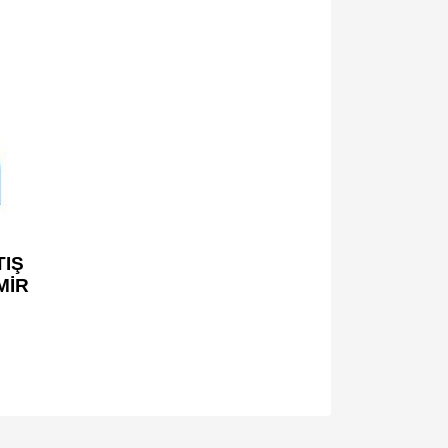
IŞ
MİR
za iletebilirsiniz.