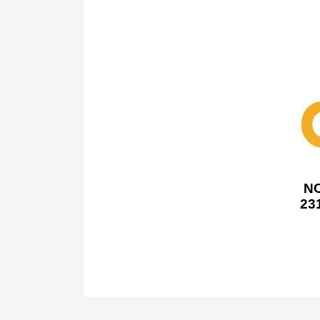
N
23
Bu ürünün fiyat bilgisi, resim, ürün açıklamalarında v
Görüş ve önerileriniz için teşekkür ederiz.