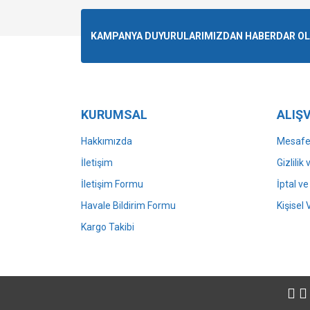
Ürün resmi kalitesiz, bozuk veya görüntülenemiyo
KAMPANYA DUYURULARIMIZDAN HABERDAR OLMA
Ürün açıklamasında eksik bilgiler bulunuyor.
Ürün bilgilerinde hatalar bulunuyor.
Ürün fiyatı diğer sitelerden daha pahalı.
Bu ürüne benzer farklı alternatifler olmalı.
KURUMSAL
ALIŞV
Hakkımızda
Mesafel
İletişim
Gizlilik
İletişim Formu
İptal ve
Havale Bildirim Formu
Kişisel 
Kargo Takibi