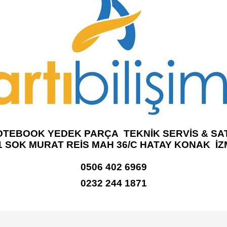
OTEBOOK YEDEK PARÇA TEKNİK SERVİS & SAT
1 SOK MURAT REİS MAH 36/C HATAY KONAK İZ
0506 402 6969
0232 244 1871
e diğer konularda yetersiz gördüğünüz noktaları öneri formunu kullanarak tarafımı