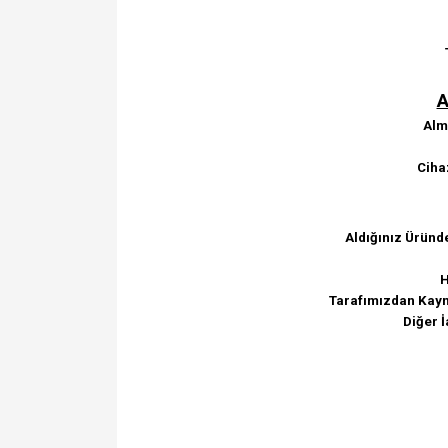
A
Alma
Ciha
Aldığınız Üründ
H
Tarafımızdan Kayna
Diğer İ