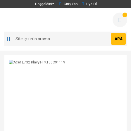
Hoşgeldiniz
Giriş Yap
Üye Ol
ARA