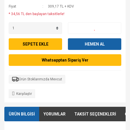
Fiyat
309,17 TL + KDV
* 34,56 TL den başlayan taksitlerle!
SEPETE EKLE
HEMEN AL
Whatsapptan Sipariş Ver
Ürün Stoklarımızda Mevcut
Karşılaştır
ÜRÜN BİLGİSİ
YORUMLAR
TAKSİT SEÇENEKLERİ
ÖN