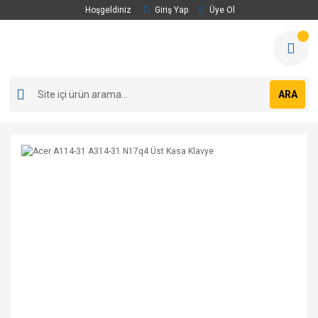
Hoşgeldiniz
Giriş Yap
Üye Ol
ARA