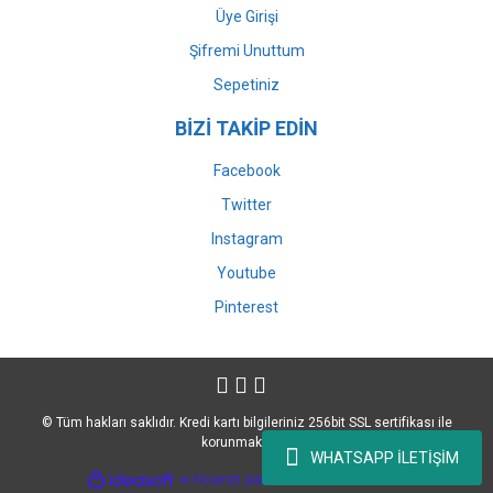
Üye Girişi
Şifremi Unuttum
Sepetiniz
BİZİ TAKİP EDİN
Facebook
Twitter
Instagram
Youtube
Pinterest
© Tüm hakları saklıdır. Kredi kartı bilgileriniz 256bit SSL sertifikası ile
korunmaktadır.
WHATSAPP İLETİŞİM
ile
ideasoft
e-