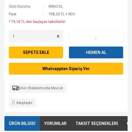
Ürün Durumu
İKİNCİ EL
Fiyat
708,33 TL + KDV
* 79,18 TL den başlayan taksitlerle!
SEPETE EKLE
HEMEN AL
Whatsapptan Sipariş Ver
Ürün Stoklarımızda Mevcut
Karşılaştır
ÜRÜN BİLGİSİ
YORUMLAR
TAKSİT SEÇENEKLERİ
ÖN