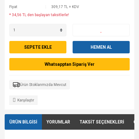
Fiyat
309,17 TL + KDV
* 34,56 TL den başlayan taksitlerle!
SEPETE EKLE
HEMEN AL
Whatsapptan Sipariş Ver
Ürün Stoklarımızda Mevcut
Karşılaştır
ÜRÜN BİLGİSİ
YORUMLAR
TAKSİT SEÇENEKLERİ
ÖN