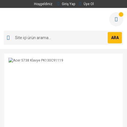
Hoşgeldiniz
Giriş Yap
Üye Ol
ARA