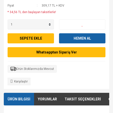
Fiyat
309,17 TL + KDV
* 34,56 TL den başlayan taksitlerle!
SEPETE EKLE
HEMEN AL
Whatsapptan Sipariş Ver
Ürün Stoklarımızda Mevcut
Karşılaştır
ÜRÜN BİLGİSİ
YORUMLAR
TAKSİT SEÇENEKLERİ
ÖN