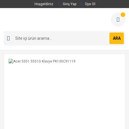
Hoşgeldiniz
Giriş Yap
Üye Ol
ARA