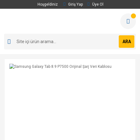
Hoşgeldiniz
Giriş Yap
Üye Ol
ARA