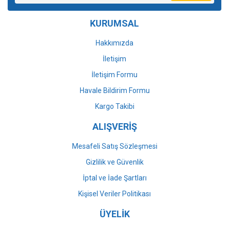
Ürün bilgilerinde hatalar bulunuyor.
KURUMSAL
Ürün fiyatı diğer sitelerden daha pahalı.
Bu ürüne benzer farklı alternatifler olmalı.
Hakkımızda
İletişim
İletişim Formu
Havale Bildirim Formu
Gönder
Kargo Takibi
ALIŞVERİŞ
Mesafeli Satış Sözleşmesi
Gizlilik ve Güvenlik
İptal ve İade Şartları
Kişisel Veriler Politikası
ÜYELİK