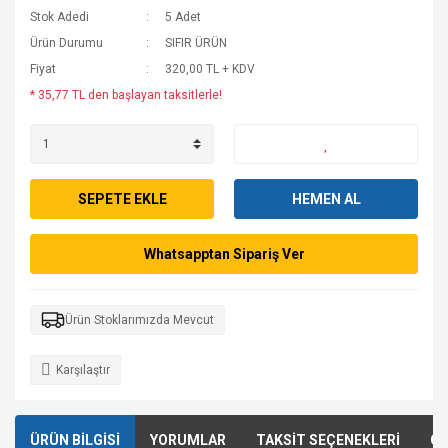
Stok Adedi
5 Adet
Ürün Durumu
SIFIR ÜRÜN
Fiyat
320,00 TL + KDV
* 35,77 TL den başlayan taksitlerle!
SEPETE EKLE
HEMEN AL
Whatsapptan Sipariş Ver
Ürün Stoklarımızda Mevcut
Karşılaştır
ÜRÜN BİLGİSİ
YORUMLAR
TAKSİT SEÇENEKLERİ
ÖN