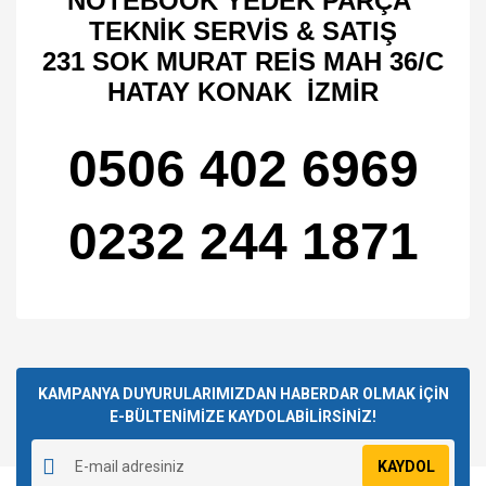
NOTEBOOK YEDEK PARÇA
TEKNİK SERVİS & SATIŞ
231 SOK MURAT REİS MAH 36/C
HATAY KONAK İZMİR
0506 402 6969
0232 244 1871
Bu ürünün fiyat bilgisi, resim, ürün açıklamalarında ve diğer
konularda yetersiz gördüğünüz noktaları öneri formunu
Bu ürüne ilk yorumu siz yapın!
kullanarak tarafımıza iletebilirsiniz.
Görüş ve önerileriniz için teşekkür ederiz.
KAMPANYA DUYURULARIMIZDAN HABERDAR OLMAK İÇİN
E-BÜLTENİMİZE KAYDOLABİLİRSİNİZ!
Yorum Yaz
Ürün resmi kalitesiz, bozuk veya görüntülenemiyor.
KAYDOL
Ürün açıklamasında eksik bilgiler bulunuyor.