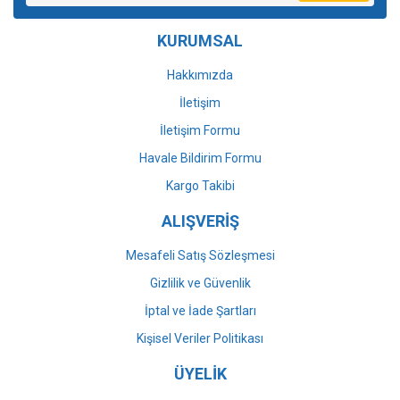
Ürün bilgilerinde hatalar bulunuyor.
KURUMSAL
Ürün fiyatı diğer sitelerden daha pahalı.
Bu ürüne benzer farklı alternatifler olmalı.
Hakkımızda
İletişim
İletişim Formu
Havale Bildirim Formu
Gönder
Kargo Takibi
ALIŞVERİŞ
Mesafeli Satış Sözleşmesi
Gizlilik ve Güvenlik
İptal ve İade Şartları
Kişisel Veriler Politikası
ÜYELİK