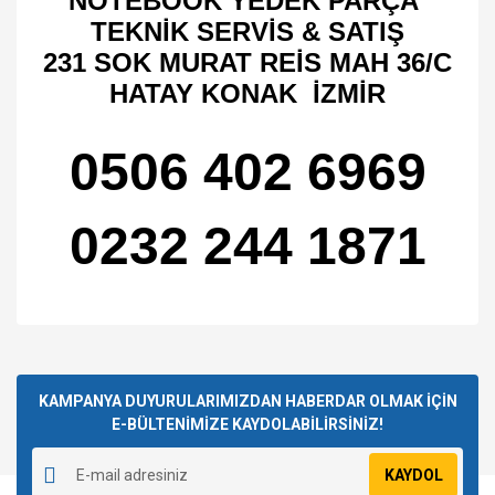
NOTEBOOK YEDEK PARÇA
TEKNİK SERVİS & SATIŞ
231 SOK MURAT REİS MAH 36/C
HATAY KONAK İZMİR
0506 402 6969
0232 244 1871
Bu ürünün fiyat bilgisi, resim, ürün açıklamalarında ve diğer
konularda yetersiz gördüğünüz noktaları öneri formunu
Bu ürüne ilk yorumu siz yapın!
kullanarak tarafımıza iletebilirsiniz.
Görüş ve önerileriniz için teşekkür ederiz.
KAMPANYA DUYURULARIMIZDAN HABERDAR OLMAK İÇİN
E-BÜLTENİMİZE KAYDOLABİLİRSİNİZ!
Yorum Yaz
Ürün resmi kalitesiz, bozuk veya görüntülenemiyor.
KAYDOL
Ürün açıklamasında eksik bilgiler bulunuyor.