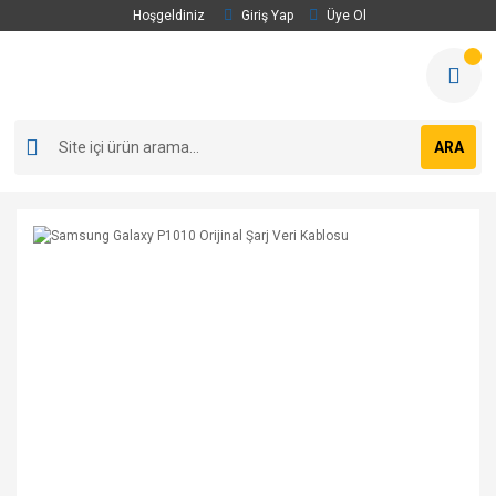
Hoşgeldiniz
Giriş Yap
Üye Ol
ARA