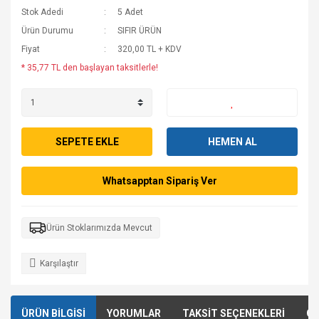
Stok Adedi
5 Adet
Ürün Durumu
SIFIR ÜRÜN
Fiyat
320,00 TL + KDV
* 35,77 TL den başlayan taksitlerle!
SEPETE EKLE
HEMEN AL
Whatsapptan Sipariş Ver
Ürün Stoklarımızda Mevcut
Karşılaştır
ÜRÜN BİLGİSİ
YORUMLAR
TAKSİT SEÇENEKLERİ
ÖN