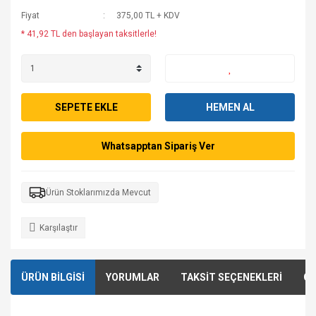
Fiyat
375,00 TL + KDV
* 41,92 TL den başlayan taksitlerle!
SEPETE EKLE
HEMEN AL
Whatsapptan Sipariş Ver
Ürün Stoklarımızda Mevcut
Karşılaştır
ÜRÜN BİLGİSİ
YORUMLAR
TAKSİT SEÇENEKLERİ
ÖN