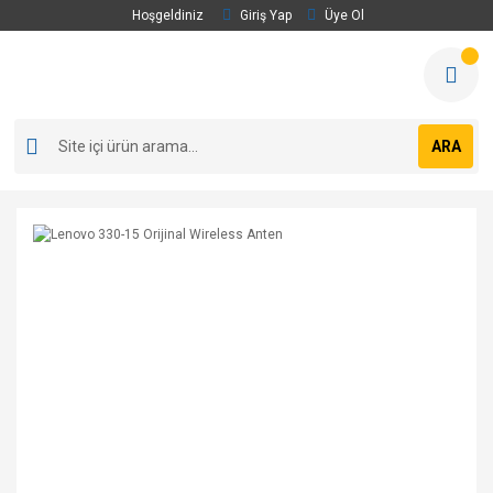
Hoşgeldiniz
Giriş Yap
Üye Ol
ARA