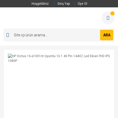
Hoşgeldiniz
Giriş Yap
Üye Ol
ARA