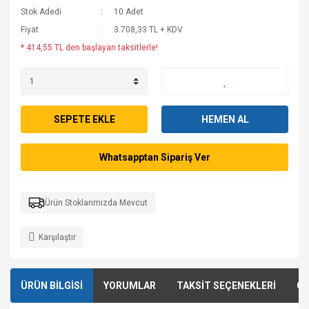
Stok Adedi
10 Adet
Fiyat
3.708,33 TL + KDV
* 414,55 TL den başlayan taksitlerle!
SEPETE EKLE
HEMEN AL
Whatsapptan Sipariş Ver
Ürün Stoklarımızda Mevcut
Karşılaştır
ÜRÜN BİLGİSİ
YORUMLAR
TAKSİT SEÇENEKLERİ
ÖN