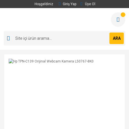
Hoşgeldiniz
Giriş Yap
Üye Ol
ARA