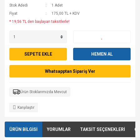
Stok Adedi
1 Adet
Fiyat
175,00 TL + KDV
* 19,56 TL den başlayan taksitlerle!
SEPETE EKLE
HEMEN AL
Whatsapptan Sipariş Ver
Ürün Stoklarımızda Mevcut
Karşılaştır
ÜRÜN BİLGİSİ
YORUMLAR
TAKSİT SEÇENEKLERİ
ÖN