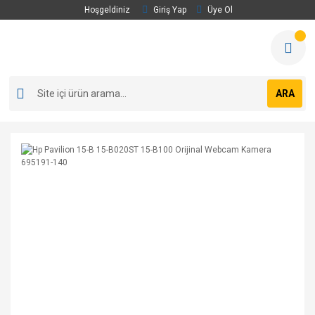
Hoşgeldiniz
Giriş Yap
Üye Ol
ARA