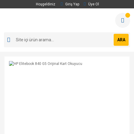
Hoşgeldiniz
Giriş Yap
Üye Ol
ARA