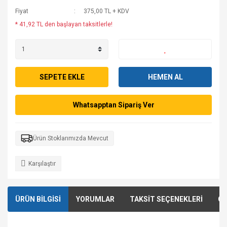
Fiyat
375,00 TL + KDV
* 41,92 TL den başlayan taksitlerle!
SEPETE EKLE
HEMEN AL
Whatsapptan Sipariş Ver
Ürün Stoklarımızda Mevcut
Karşılaştır
ÜRÜN BİLGİSİ
YORUMLAR
TAKSİT SEÇENEKLERİ
ÖN