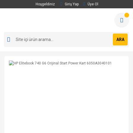
Hoşgeldiniz
Giriş Yap
Üye Ol
ARA