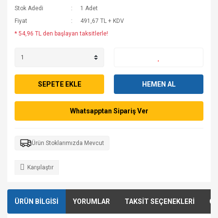
Stok Adedi
1 Adet
Fiyat
491,67 TL + KDV
* 54,96 TL den başlayan taksitlerle!
SEPETE EKLE
HEMEN AL
Whatsapptan Sipariş Ver
Ürün Stoklarımızda Mevcut
Karşılaştır
ÜRÜN BİLGİSİ
YORUMLAR
TAKSİT SEÇENEKLERİ
ÖN