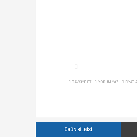
TAVSİYE ET
YORUM YAZ
FİYAT 
ÜRÜN BİLGİSİ