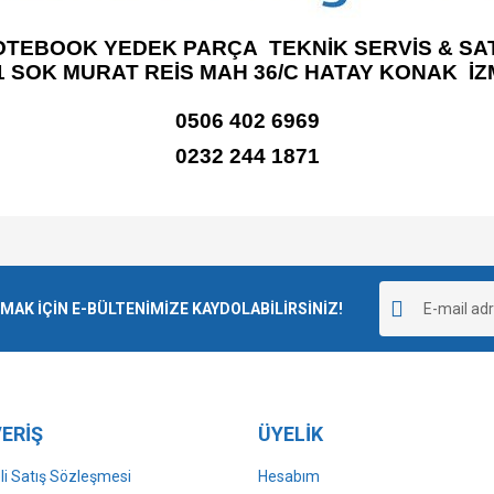
OTEBOOK YEDEK PARÇA TEKNİK SERVİS & SAT
1 SOK MURAT REİS MAH 36/C HATAY KONAK İZ
0506 402 6969
0232 244 1871
e diğer konularda yetersiz gördüğünüz noktaları öneri formunu kullanarak tarafımı
Bu ürüne ilk yorumu siz yapın!
r.
K İÇİN E-BÜLTENİMİZE KAYDOLABİLİRSİNİZ!
Yorum Yaz
ERİŞ
ÜYELİK
i Satış Sözleşmesi
Hesabım