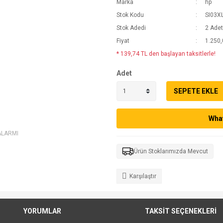
Marka
hp
Stok Kodu
SI03X
Stok Adedi
2 Adet
Fiyat
1.250,
* 139,74 TL den başlayan taksitlerle!
Adet
SEPETE EKLE
What
ALARMI
Ürün Stoklarımızda Mevcut
Karşılaştır
YORUMLAR
TAKSİT SEÇENEKLERİ