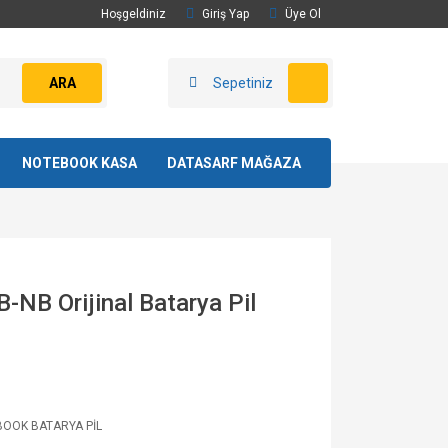
Hoşgeldiniz
Giriş Yap
Üye Ol
ARA
Sepetiniz
NOTEBOOK KASA
DATASARF MAĞAZA
NB Orijinal Batarya Pil
OOK BATARYA PİL