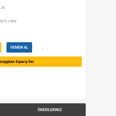
L-25
00 TL + KDV
HEMEN AL
sapptan Sipariş Ver
ÖNERİLERİNİZ