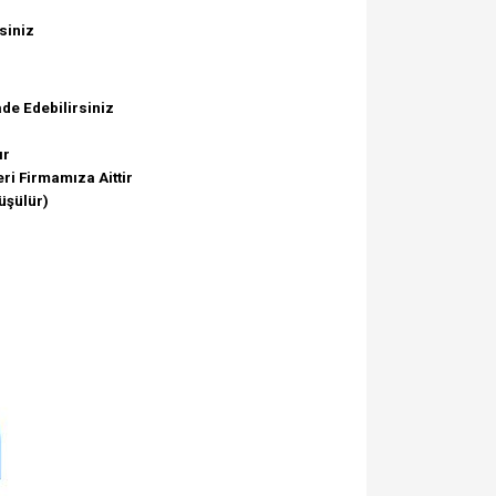
siniz
de Edebilirsiniz
ır
ri Firmamıza Aittir
üşülür)