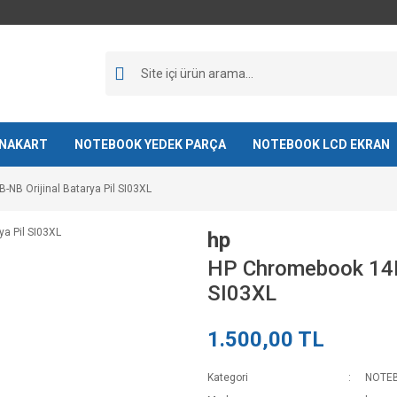
NAKART
NOTEBOOK YEDEK PARÇA
NOTEBOOK LCD EKRAN
NB Orijinal Batarya Pil SI03XL
hp
HP Chromebook 14B-
SI03XL
1.500,00 TL
Kategori
NOTEB