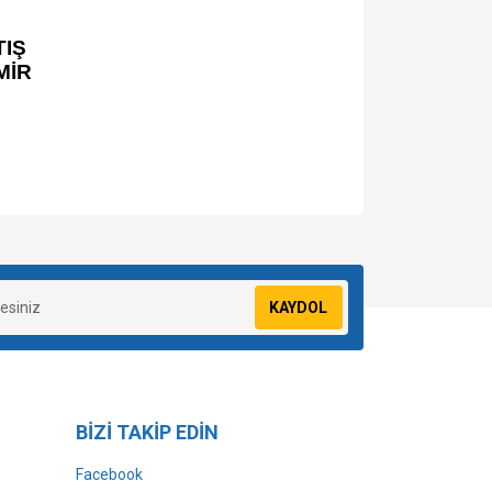
IŞ
MİR
za iletebilirsiniz.
KAYDOL
BİZİ TAKİP EDİN
Facebook