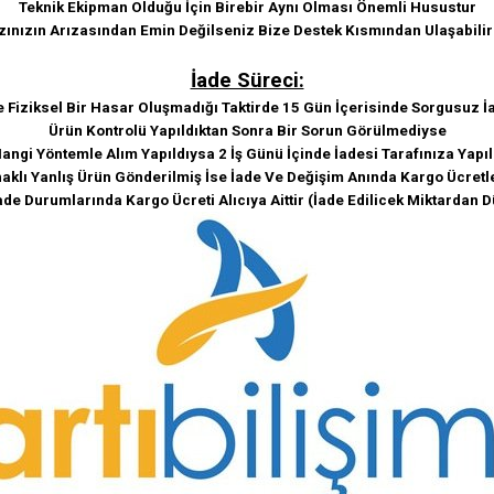
Teknik Ekipman Olduğu İçin Birebir Aynı Olması Önemli Husustur
zınızın Arızasından Emin Değilseniz Bize Destek Kısmından Ulaşabilir
İade Süreci:
e Fiziksel Bir Hasar Oluşmadığı Taktirde 15 Gün İçerisinde Sorgusuz İa
Ürün Kontrolü Yapıldıktan Sonra Bir Sorun Görülmediyse
angi Yöntemle Alım Yapıldıysa 2 İş Günü İçinde İadesi Tarafınıza Yapıl
klı Yanlış Ürün Gönderilmiş İse İade Ve Değişim Anında Kargo Ücretle
ade Durumlarında Kargo Ücreti Alıcıya Aittir (İade Edilicek Miktardan D