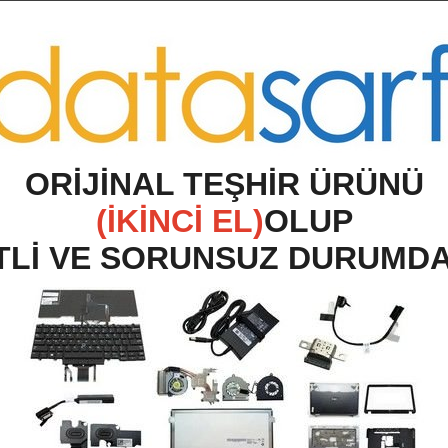
O
RİJİNAL TEŞHİR ÜRÜNÜ
(İKİNCİ EL)
OLUP
TLİ VE SORUNSUZ DURUMD