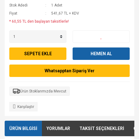
Stok Adedi
1 Adet
Fiyat
541,67 TL + KDV
* 60,55 TL den başlayan taksitlerle!
SEPETE EKLE
HEMEN AL
Whatsapptan Sipariş Ver
Ürün Stoklarımızda Mevcut
Karşılaştır
ÜRÜN BİLGİSİ
YORUMLAR
TAKSİT SEÇENEKLERİ
ÖN