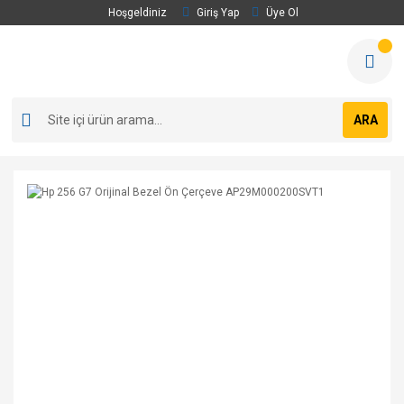
Hoşgeldiniz
Giriş Yap
Üye Ol
ARA