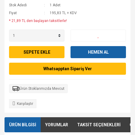
Stok Adedi
1 Adet
Fiyat
195,83 TL + KDV
* 21,89 TL den başlayan taksitlerle!
SEPETE EKLE
HEMEN AL
Whatsapptan Sipariş Ver
Ürün Stoklarımızda Mevcut
Karşılaştır
ÜRÜN BİLGİSİ
YORUMLAR
TAKSİT SEÇENEKLERİ
ÖN