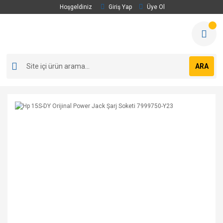
Hoşgeldiniz
Giriş Yap
Üye Ol
ARA