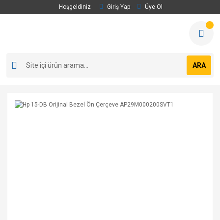
Hoşgeldiniz
Giriş Yap
Üye Ol
ARA