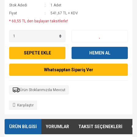
Stok Adedi
1 Adet
Fiyat
541,67 TL + KDV
* 60,55 TL den başlayan taksitlerle!
SEPETE EKLE
HEMEN AL
Whatsapptan Sipariş Ver
Ürün Stoklarımızda Mevcut
Karşılaştır
ÜRÜN BİLGİSİ
YORUMLAR
TAKSİT SEÇENEKLERİ
ÖN